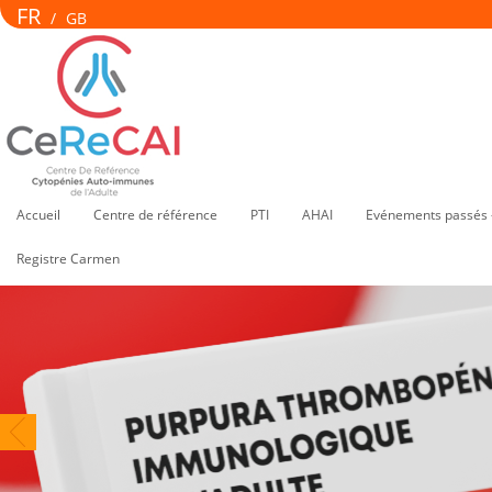
FR
/
GB
Accueil
Centre de référence
PTI
AHAI
Evénements passés 
Registre Carmen