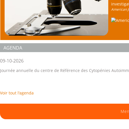
investig
American J
AGENDA
09-10-2026
Journée annuelle du centre de Référence des Cytopénies Autoimm
Voir tout l'agenda
Men