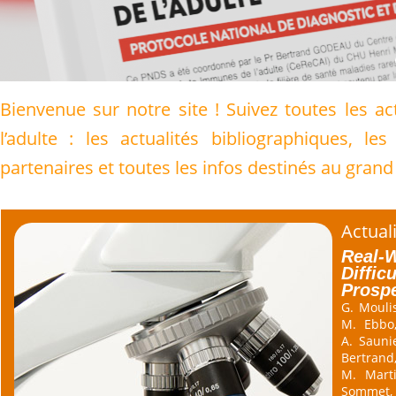
Bienvenue sur notre site ! Suivez toutes les ac
l’adulte : les actualités bibliographiques, 
partenaires et toutes les infos destinés au grand
Actuali
Real-W
Diffic
Prospe
G. Moulis
M. Ebbo,
A. Saunie
Bertrand
M. Marti
Sommet,