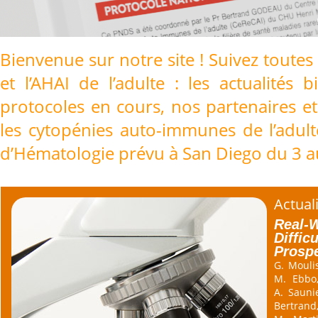
Bienvenue sur notre site ! Suivez toutes 
et l’AHAI de l’adulte : les actualités 
protocoles en cours, nos partenaires et
les cytopénies auto-immunes de l’adul
d’Hématologie prévu à San Diego du 3 
Actuali
Real-W
Diffic
Prospe
G. Moulis
M. Ebbo,
A. Saunie
Bertrand