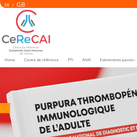
GB
FR
/
Home
Centre de référence
PTI
AHAI
Evénements passés -
PNDS