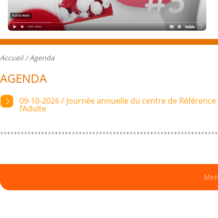
Accueil
/ Agenda
AGENDA
09-10-2026 / Journée annuelle du centre de Référen
l’Adulte
Men