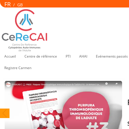
FR
/
GB
Accueil
Centre de référence
PTI
AHAI
Evénements passés 
Registre Carmen