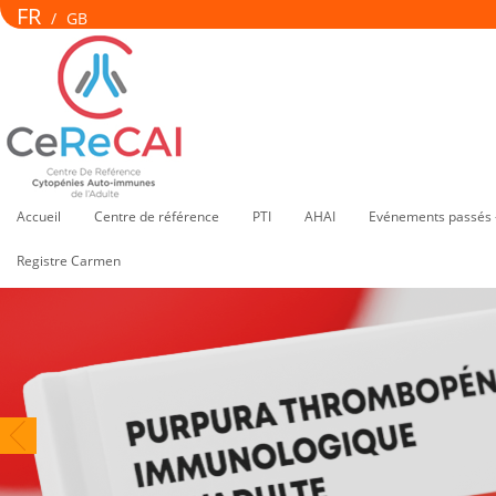
FR
/
GB
Accueil
Centre de référence
PTI
AHAI
Evénements passés 
Registre Carmen