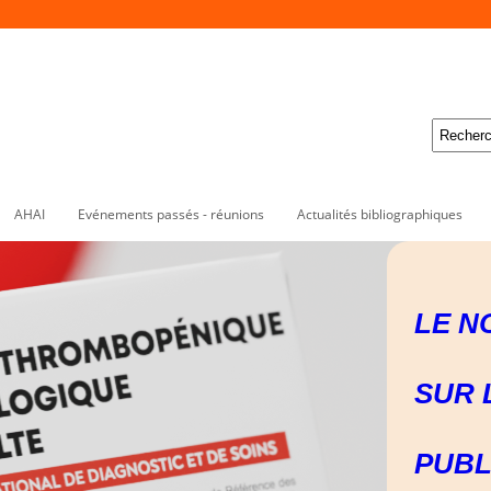
AHAI
Evénements passés - réunions
Actualités bibliographiques
LE N
SUR 
PUBL