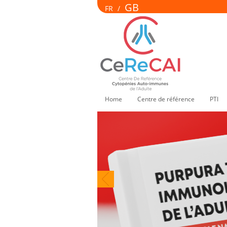
GB
FR
/
Home
Centre de référence
PTI