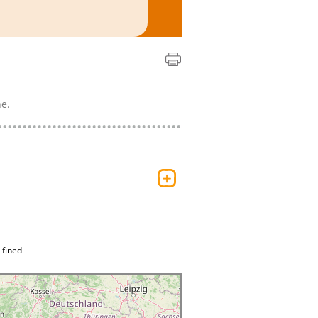
e.
ifined