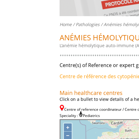
Home
/
Pathologies
/ Anémies hémoly
ANÉMIES HÉMOLYTIQ
L’anémie hémolytique auto-immune (AH
Centre(s) of Reference or expert g
Centre de référence des cytopéni
Main healthcare centres
Click on a bullet to view details of a 
Centre of reference coordinateur / Centre 
Speciality :
Pediatrics
+
−