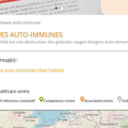
tiques auto-immunes
UES AUTO-IMMUNES
AI) est une destruction des globules rouges d’origine auto-immun
roup(s) :
es auto-immunes chez l'adulte
healthcare centre
of reference constitutif
Competence centre
Associated centre
Und