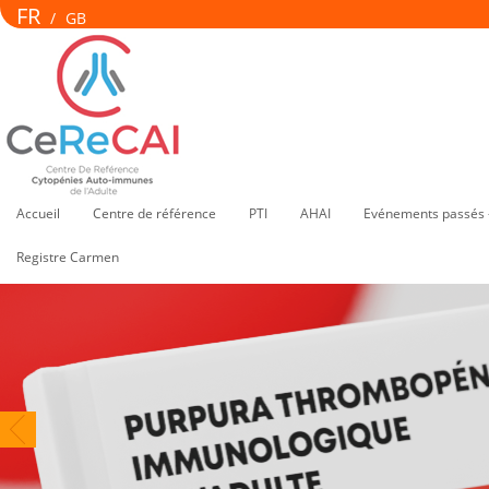
FR
/
GB
Accueil
Centre de référence
PTI
AHAI
Evénements passés 
Registre Carmen