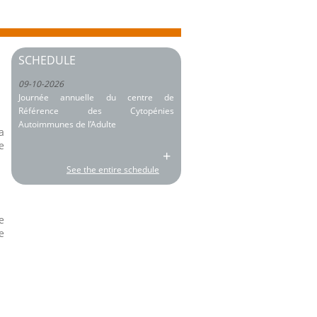
SCHEDULE
09-10-2026
Journée annuelle du centre de
Référence des Cytopénies
Autoimmunes de l’Adulte
a
e
+
See the entire schedule
e
e