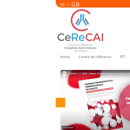
GB
FR
/
Home
Centre de référence
PTI