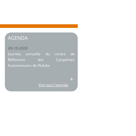
AGENDA
09-10-2026
Journée annuelle du centre de
Référence des Cytopénies
Autoimmunes de l’Adulte
+
Voir tout l'agenda