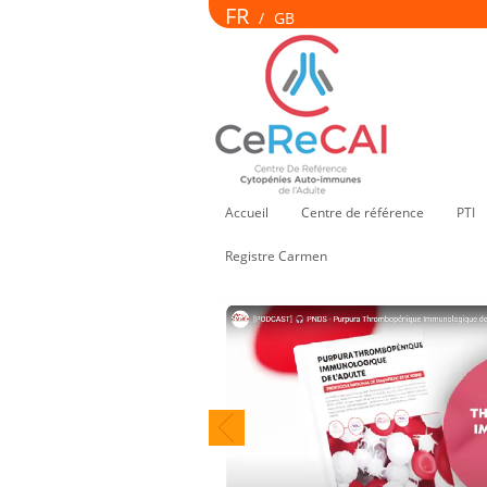
FR
/
GB
Accueil
Centre de référence
PTI
Registre Carmen