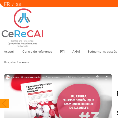
FR
/
GB
Accueil
Centre de référence
PTI
AHAI
Evénements passés 
Registre Carmen