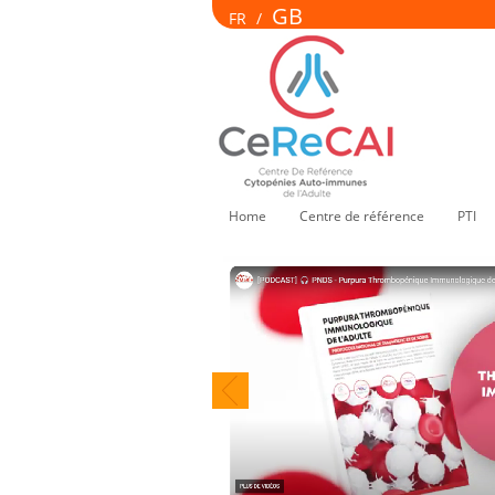
GB
FR
/
Home
Centre de référence
PTI