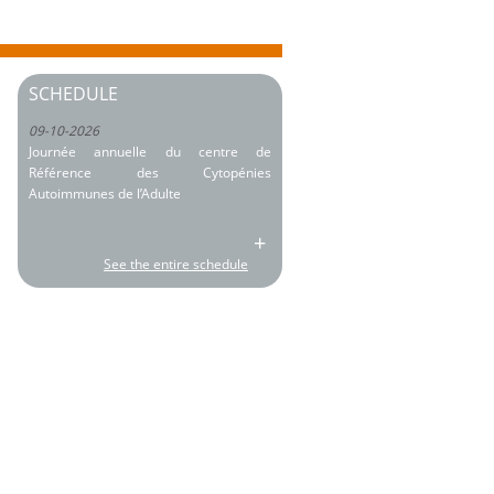
SCHEDULE
09-10-2026
Journée annuelle du centre de
Référence des Cytopénies
Autoimmunes de l’Adulte
+
See the entire schedule