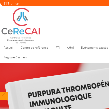
FR
/
GB
Accueil
Centre de référence
PTI
AHAI
Evénements passés 
Registre Carmen