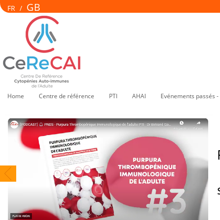
GB
FR
/
Home
Centre de référence
PTI
AHAI
Evénements passés -