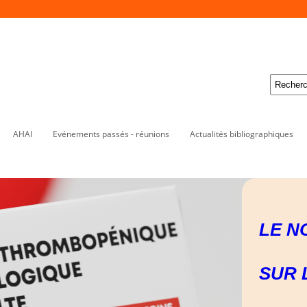
AHAI
Evénements passés - réunions
Actualités bibliographiques
LE N
SUR 