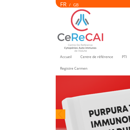
FR
/
GB
Accueil
Centre de référence
PTI
Registre Carmen