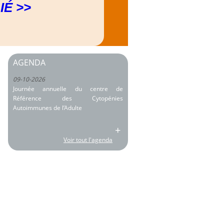
IÉ >>
AGENDA
09-10-2026
Journée annuelle du centre de
Référence des Cytopénies
Autoimmunes de l’Adulte
+
Voir tout l'agenda