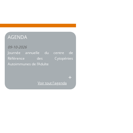
AGENDA
09-10-2026
Journée annuelle du centre de
Référence des Cytopénies
Autoimmunes de l’Adulte
+
Voir tout l'agenda