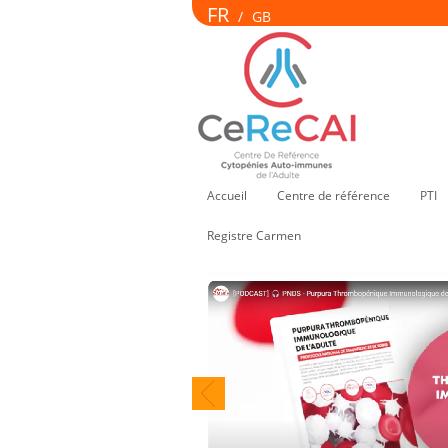
FR
/
GB
Accueil
Centre de référence
PTI
Registre Carmen