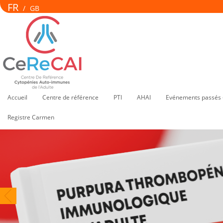
FR
/
GB
Accueil
Centre de référence
PTI
AHAI
Evénements passés 
Registre Carmen