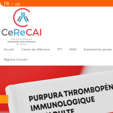
FR
/
GB
Accueil
Centre de référence
PTI
AHAI
Evénements passés 
Registre Carmen