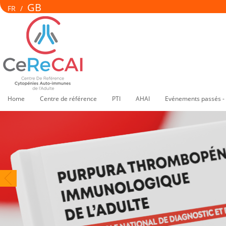
GB
FR
/
Home
Centre de référence
PTI
AHAI
Evénements passés -