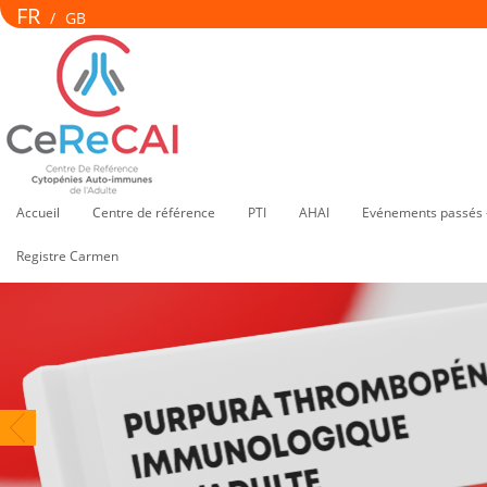
FR
/
GB
Accueil
Centre de référence
PTI
AHAI
Evénements passés 
Registre Carmen