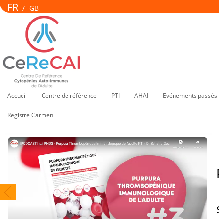
FR
/
GB
Accueil
Centre de référence
PTI
AHAI
Evénements passés 
Registre Carmen