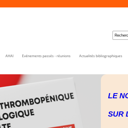
AHAI
Evénements passés - réunions
Actualités bibliographiques
LE N
SUR 