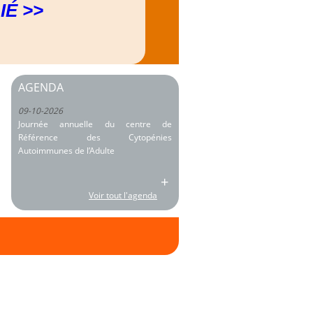
IÉ >>
AGENDA
09-10-2026
Journée annuelle du centre de
Référence des Cytopénies
Autoimmunes de l’Adulte
+
Voir tout l'agenda