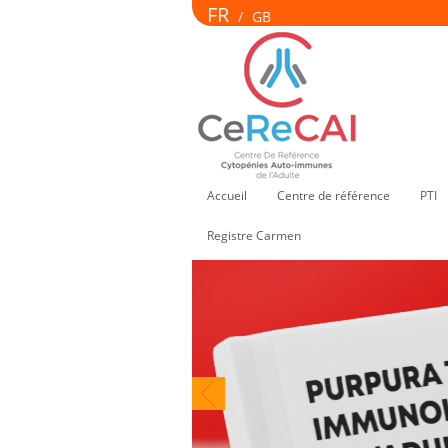
FR
/
GB
Accueil
Centre de référence
PTI
Registre Carmen