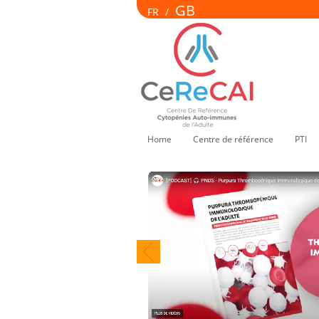
GB
FR
/
Home
Centre de référence
PTI