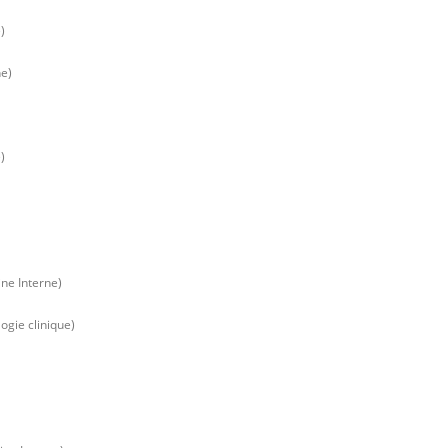
)
ne)
)
ne Interne)
gie clinique)