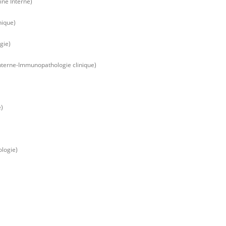
ne Interne)
nique)
gie)
nterne-Immunopathologie clinique)
e)
logie)