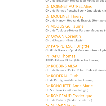
CHU de Besancon Hôpital Jean Minjoz (Médeci
Dr MOIGNET AUTREL Aline
CHU de Rennes Pontchaillou (Hématologie cli
Dr MOULINET Thierry
CHU de Nancy - Hôpital de Brabois (Hématolo
Pr MOULIS Guillaume
CHU de Toulouse-Hôpital Purpan (Médecine i
Dr ORVAIN Corentin
CHU d'Angers (Hématologie)
Dr PAN-PETESCH Brigitte
CHRU de Brest - Hôpital Morvan (Hématologi
Pr PAPO Thomas
APHP - Hôpital Bichat (Médecine Interne)
Dr ROBBINS AILSA
CHU de Reims - Hôpital Robert Debré (Hémato
Dr RODERAU Outh
CH de Perpignan (Médecine Interne)
Dr RONCHETTI Anne Marie
CH Sud Francilien (Hématologie)
Dr ROY PEAUD Frederique
CHU de Poitiers (Médecine Interne)
Pr RUIVARD Marc