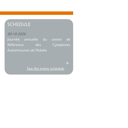
SCHEDULE
09-10-2026
Journée annuelle du centre de
Référence des Cytopénies
Autoimmunes de l’Adulte
+
See the entire schedule