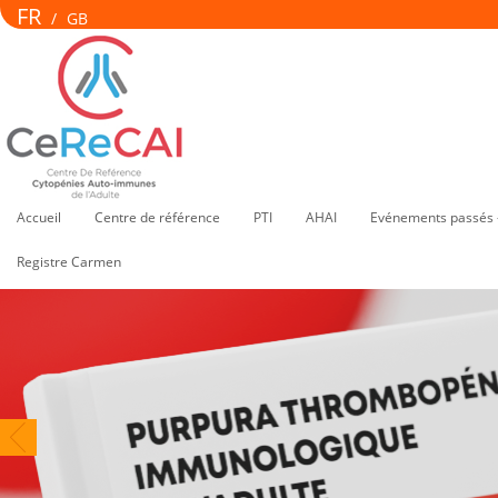
FR
/
GB
Accueil
Centre de référence
PTI
AHAI
Evénements passés 
Registre Carmen