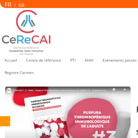
FR
/
GB
Accueil
Centre de référence
PTI
AHAI
Evénements passés 
Registre Carmen