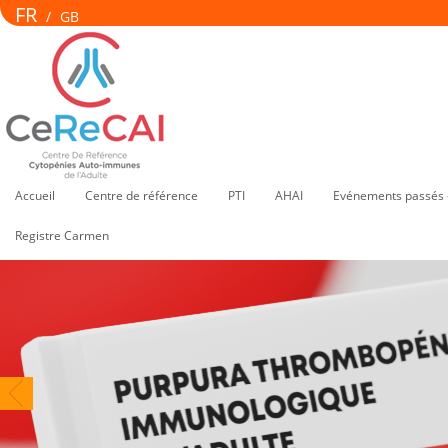
FR
/
GB
Accueil
Centre de référence
PTI
AHAI
Evénements passés 
Registre Carmen