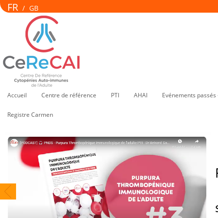
FR
/
GB
Accueil
Centre de référence
PTI
AHAI
Evénements passés 
Registre Carmen