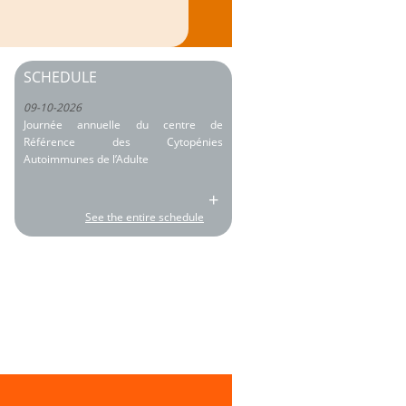
SCHEDULE
09-10-2026
Journée annuelle du centre de
Référence des Cytopénies
Autoimmunes de l’Adulte
+
See the entire schedule