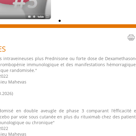
ES
 intraveineuses plus Prednisone ou forte dose de Dexamethason
 thrombopénie immunologique et des manifestations hémorragique
rique randomisée."
2022
thieu Mahevas
3.2026)
domisé en double aveugle de phase 3 comparant l'éfficacité e
cebo par voie sous cutanée en plus du rituximab chez des patient
munologique ou chronique"
2022
thieu Mahevas