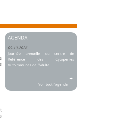
AGENDA
09-10-2026
Journée annuelle du centre de
e
Référence des Cytopénies
s
Autoimmunes de l’Adulte
+
Voir tout l'agenda
t
s