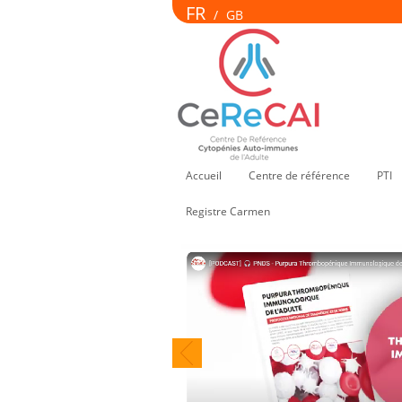
FR
/
GB
Accueil
Centre de référence
PTI
Registre Carmen