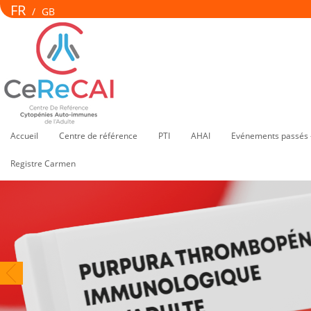
FR
/
GB
Accueil
Centre de référence
PTI
AHAI
Evénements passés 
Registre Carmen