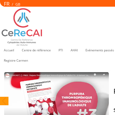
FR
/
GB
Accueil
Centre de référence
PTI
AHAI
Evénements passés 
Registre Carmen