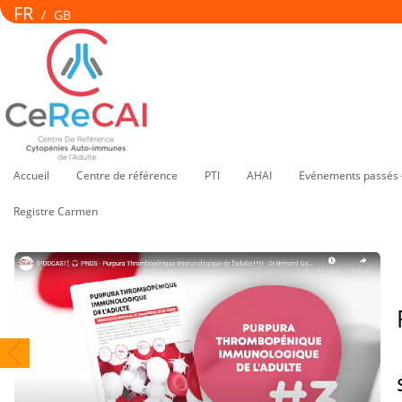
FR
/
GB
Accueil
Centre de référence
PTI
AHAI
Evénements passés 
Registre Carmen